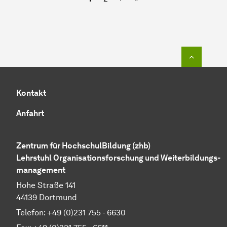
Zum Seit
Kontakt
Anfahrt
Zentrum für HochschulBildung (zhb)
Lehrstuhl Organisations­forschung und Weiterbildungs­
management
Hohe Straße 141
44139 Dortmund
Telefon: +49 (0)231 755 - 6630